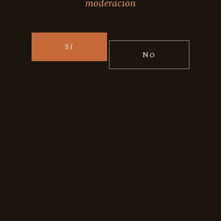
moderación
Sí
Facebook
No
Instagram
Contáctanos
Alonso de Monroy 2677, Of 602 B,
Vitacura, Santiago - Chile
ventas@paraisodelsur.cl
+(56 9) 3403 3441
Términos y condiciones