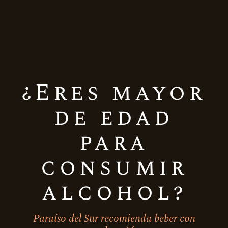
RTE CON
NOSOTROS
Pronto una persona de nuestro
equipo se contactará contigo
¿Eres mayor
de edad
Volver al inicio
para
consumir
alcohol?
Paraíso del Sur recomienda beber con