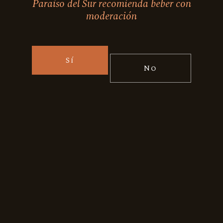
Paraíso del Sur recomienda beber con
moderación
Sí
No
Facebook
Instagram
Contáctanos
Alonso de Monroy 2677, Of 602 B,
Vitacura, Santiago - Chile
ventas@paraisodelsur.cl
+(56 9) 3403 3441