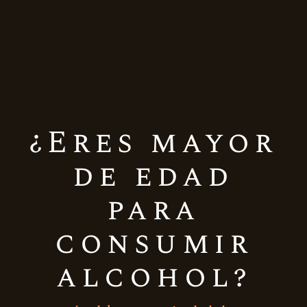
Casa Silva S38 Cabernet
Sauvignon
¿Eres mayor
de edad
Casa Silva S7 Carmenere
para
consumir
alcohol?