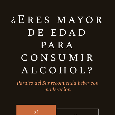
Formato:
750 cc.
¿Eres mayor
SKU:
CMCA41
de edad
Categoría:
Vinos Tintos
para
Cepa:
Carmenere
consumir
alcohol?
Productos
relacionados
Paraíso del Sur recomienda beber con
moderación
Cabernet Sauvignon
Carmenere
Ensamblaje
Sí
Casa Silva Quinta