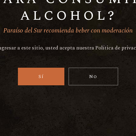
alcohol?
Productos relacionado
Paraíso del Sur recomienda beber con moderación
ngresar a este sitio, usted acepta nuestra Política de priva
Sí
No
ndo Los Nichos 35º
destilado de uva
Destilado de U