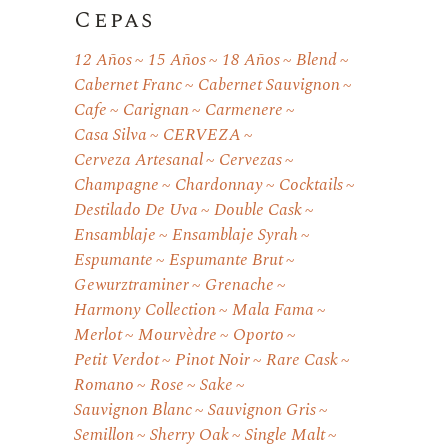
Cepas
12 Años
15 Años
18 Años
Blend
Cabernet Franc
Cabernet Sauvignon
Cafe
Carignan
Carmenere
Casa Silva
CERVEZA
Cerveza Artesanal
Cervezas
Champagne
Chardonnay
Cocktails
Destilado De Uva
Double Cask
Ensamblaje
Ensamblaje Syrah
Espumante
Espumante Brut
Gewurztraminer
Grenache
Harmony Collection
Mala Fama
Merlot
Mourvèdre
Oporto
Petit Verdot
Pinot Noir
Rare Cask
Romano
Rose
Sake
Sauvignon Blanc
Sauvignon Gris
Semillon
Sherry Oak
Single Malt